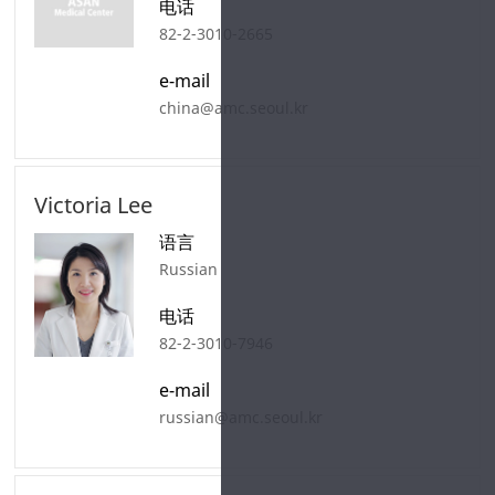
电话
82-2-3010-2665
e-mail
china@amc.seoul.kr
Victoria Lee
语言
Russian
电话
82-2-3010-7946
e-mail
russian@amc.seoul.kr