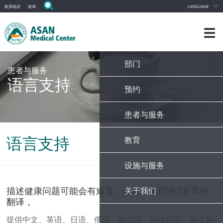
联系电话
咨询
LANGUAGE
☰
部门
患者与服务
语言支持
预约
部门
癌症研究所
患者与服务
预约
心脏研究所
语言支持
教育
国际医疗服务
儿童医院
付款与保险
专业中心
设施与服务
访问学者
语言支持
寻找医生
访问护士
描述健康问题可能会有难度。因此，本院有7名常驻
关于我们
医院设施介绍
患者的真实故事
翻译，
校友感言
医院向导
常见问题解答
医院简介
提供中文、英语、日语、俄语、蒙古语、阿拉伯语、越语翻
校友页