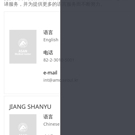
联系我们
译服务，并为提供更多的语言服务而不断努力。
理事长留言
创始原则
致辞
语言
English
任务&展望
沿革
电话
82-2-3010-5001
新闻
e-mail
国际合作
int@amc.seoul.kr
Accreditation
JIANG SHANYU
语言
Chinese