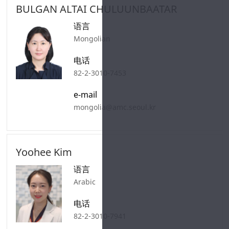
BULGAN ALTAI CHULUUNBAATAR
语言
Mongolian
电话
82-2-3010-7453
e-mail
mongolia@amc.seoul.kr
Yoohee Kim
语言
Arabic
电话
82-2-3010-7941