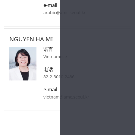
e-mail
arabic@amc.seoul.kr
NGUYEN HA MI
语言
Vietnamese
电话
82-2-3010-2486
e-mail
vietnam@amc.seoul.kr